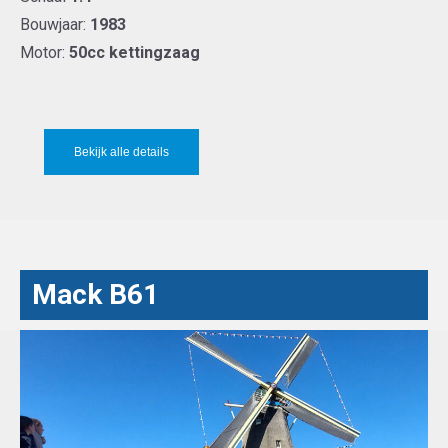
Bouwjaar:
1983
Motor:
50cc kettingzaag
Bekijk alle details
Mack B61