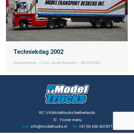
Techniekdag 2002
Evenementen
Door
Jesse Beskers
08/05/2002
RC 1/4 Modeltrucks Netherlands
Footer menu
mail:
info@modeltrucks.nl
tel:
+31 (0) 650 420 871