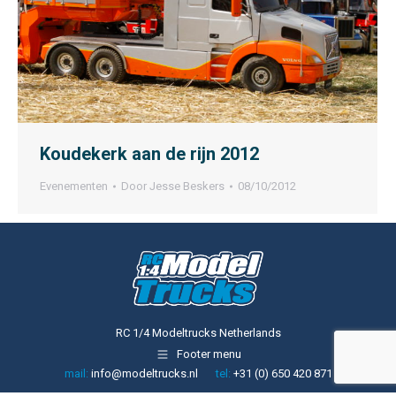
Koudekerk aan de rijn 2012
Evenementen
Door
Jesse Beskers
08/10/2012
RC 1/4 Modeltrucks Netherlands
Footer menu
mail:
info@modeltrucks.nl
tel:
+31 (0) 650 420 871