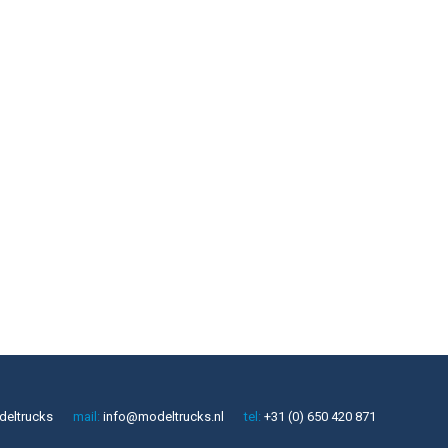
deltrucks
mail:
info@modeltrucks.nl
tel:
+31 (0) 650 420 871