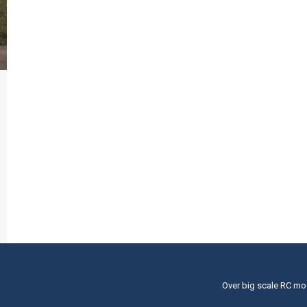
Over big scale RC mo