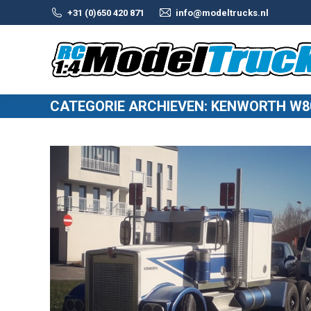
+31 (0)650 420 871
info@modeltrucks.nl
CATEGORIE ARCHIEVEN:
KENWORTH W8